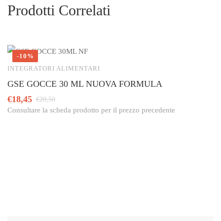
Prodotti Correlati
-10%
INTEGRATORI ALIMENTARI
I
GSE GOCCE 30 ML NUOVA FORMULA
B
€
18,45
€
€
20,50
Consultare la scheda prodotto per il prezzo precedente
Co