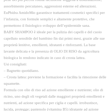
assorbimento percutaneo, aggressioni esterne ed alterazioni.
EuPhidra AmidoMio garantisce trattamenti cosmetici specifici per
l’infanzia, con formule semplici e altamente protettive, che
permettono il fisiologico sviluppo dell’epidermide sana.
BABY SHAMPOO è ideale per la pulizia dei capelli e del cuoio
capelluto sensibile del bambino fin dai primi mesi, grazie alle sue
proprietà lenitive, emollienti, idratanti e rinforzanti. La base
lavante delicata e la presenza di OLIO DI RISO da agricoltura
biologica lo rendono indicato in caso di crosta lattea.
Usi consigliati:
– Bagnetto quotidiano.
– Crosta lattea: previene la formazione e facilita la rimozione delle
squamette.
Formula con olio di riso ad azione emolliente e nutriente; olio di
ricino, uno degli oli vegetali dalle maggiori proprietà emollienti e
nutrienti, ad azione specifica per ciglia e capelli. irrobustisce,
lucida, protegge; pantenolo (vitamina B5) idratante ad azione