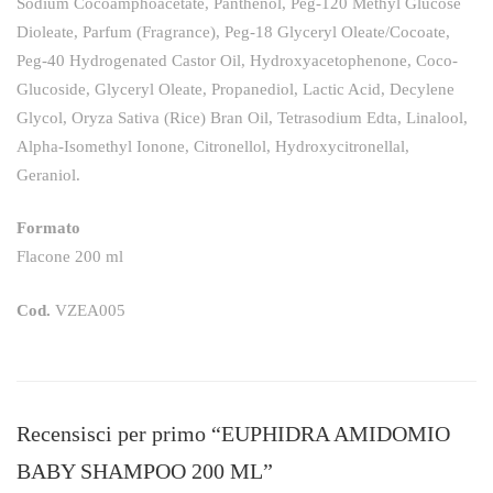
Sodium Cocoamphoacetate, Panthenol, Peg-120 Methyl Glucose
Dioleate, Parfum (Fragrance), Peg-18 Glyceryl Oleate/Cocoate,
Peg-40 Hydrogenated Castor Oil, Hydroxyacetophenone, Coco-
Glucoside, Glyceryl Oleate, Propanediol, Lactic Acid, Decylene
Glycol, Oryza Sativa (Rice) Bran Oil, Tetrasodium Edta, Linalool,
Alpha-Isomethyl Ionone, Citronellol, Hydroxycitronellal,
Geraniol.
Formato
Flacone 200 ml
Cod.
VZEA005
Recensisci per primo “EUPHIDRA AMIDOMIO
BABY SHAMPOO 200 ML”