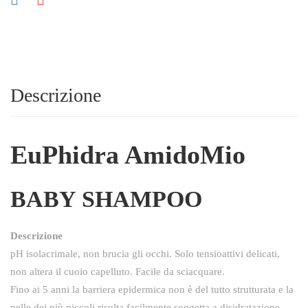
Descrizione
EuPhidra AmidoMio
BABY SHAMPOO
Descrizione
pH isolacrimale, non brucia gli occhi. Solo tensioattivi delicati,
non altera il cuoio capelluto. Facile da sciacquare.
Fino ai 5 anni la barriera epidermica non è del tutto strutturata e la
pelle dei più piccoli risulta facilmente soggetta a disidratazione,