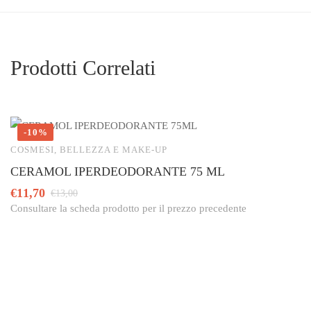
Prodotti Correlati
-10%
COSMESI, BELLEZZA E MAKE-UP
C
CERAMOL IPERDEODORANTE 75 ML
E
C
€
11,70
€
13,00
Consultare la scheda prodotto per il prezzo precedente
+
€
Co