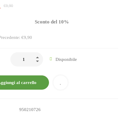
1
€
9,90
Sconto del 10%
Precedente: €9,90
Disponibile
ggiungi al carrello
950210726