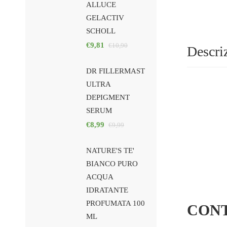
ALLUCE
GELACTIV
SCHOLL
€
9,81
€
10,90
Descri
DR FILLERMAST
ULTRA
DEPIGMENT
SERUM
€
8,99
€
9,99
NATURE'S TE'
BIANCO PURO
ACQUA
IDRATANTE
PROFUMATA 100
CONT
ML