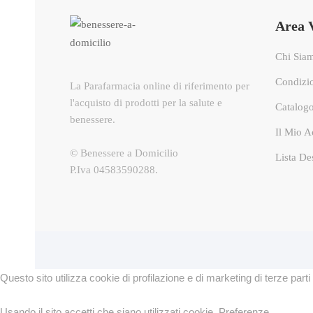
Area 
Chi Sia
Condizi
La Parafarmacia online di riferimento per
l'acquisto di prodotti per la salute e
Catalogo
benessere.
Il Mio A
© Benessere a Domicilio
Lista De
P.Iva 04583590288.
Questo sito utilizza cookie di profilazione e di marketing di terze parti 
Usando il sito accetti che siano utilizzati cookie.
Preferenze
.