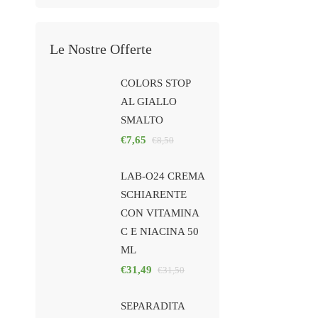
Le Nostre Offerte
COLORS STOP
AL GIALLO
SMALTO
€
7,65
€
8,50
LAB-O24 CREMA
SCHIARENTE
CON VITAMINA
C E NIACINA 50
ML
€
31,49
€
31,50
SEPARADITA